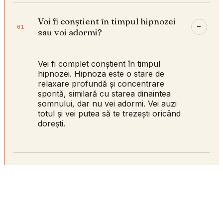
Voi fi conștient în timpul hipnozei
–
01
sau voi adormi?
Vei fi complet conștient în timpul
hipnozei. Hipnoza este o stare de
relaxare profundă și concentrare
sporită, similară cu starea dinaintea
somnului, dar nu vei adormi. Vei auzi
totul și vei putea să te trezești oricând
dorești.
Pot fi hipnotizat împotriva voinței
+
02
mele?
Câte ședințe de hipnoterapie sunt