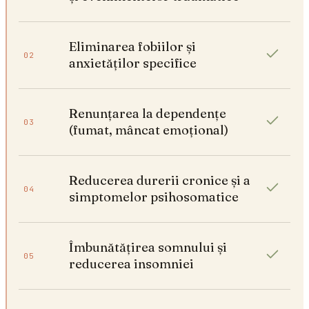
Eliminarea fobiilor și
02
anxietăților specifice
Renunțarea la dependențe
03
(fumat, mâncat emoțional)
Reducerea durerii cronice și a
04
simptomelor psihosomatice
Îmbunătățirea somnului și
05
reducerea insomniei