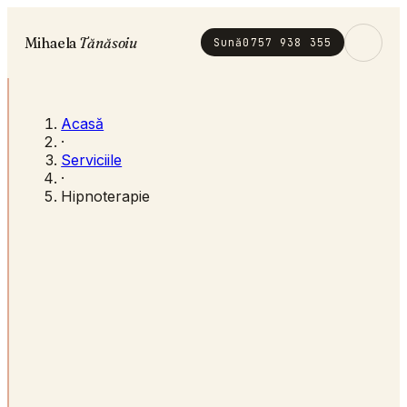
Mihaela
Tănăsoiu
Sună
0757 938 355
NR. 01 · MENIU
Acasă
·
Serviciile
·
01
Cabinet
Despre
↗
Hipnoterapie
02
Serviciile
Șapte forme
↗
03
Proces
Cum se desfășoară
↗
04
Mărturii
177 recenzii
↗
05
Spațiu
Camil Ressu 19
↗
PROGRAMĂRI DESCHISE
Sună-mă acum
0757 938 355
psiholog.mihaela.tanasoiu@gmail.com